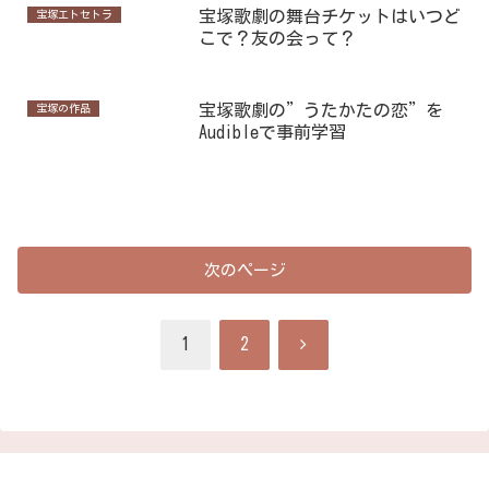
宝塚歌劇の舞台チケットはいつど
宝塚エトセトラ
こで？友の会って？
宝塚歌劇の”うたかたの恋”を
宝塚の作品
Audibleで事前学習
次のページ
次
1
2
へ